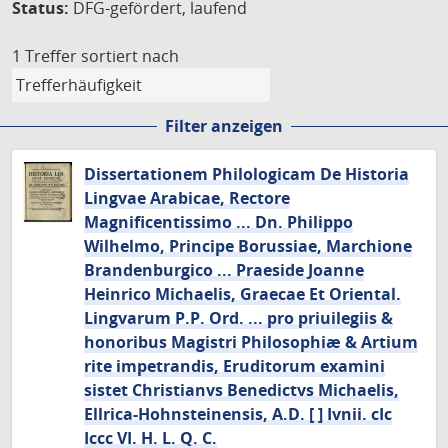
Status:
DFG-gefördert, laufend
1 Treffer
sortiert nach
Filter anzeigen
Dissertationem Philologicam De Historia
Lingvae Arabicae, Rectore
Magnificentissimo ... Dn. Philippo
Wilhelmo, Principe Borussiae, Marchione
Brandenburgico ... Praeside Joanne
Heinrico Michaelis, Graecae Et Oriental.
Lingvarum P.P. Ord. ... pro priuilegiis &
honoribus Magistri Philosophiæ & Artium
rite impetrandis, Eruditorum examini
sistet Christianvs Benedictvs Michaelis,
Ellrica-Hohnsteinensis, A.D. [ ] Ivnii. cIc
Iccc VI. H. L. Q. C.