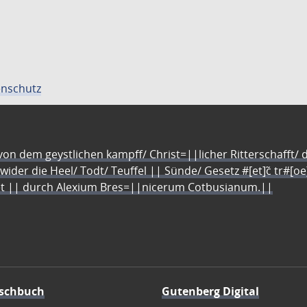
nschutz
n dem geystlichen kampff/ Christ=||licher Ritterschafft/ da
 wider die Heel/ Todt/ Teuffel || Sünde/ Gesetz #[et]c̃ tr#[o
let || durch Alexium Bres=||nicerum Cotbusianum.||
schbuch
Gutenberg Digital