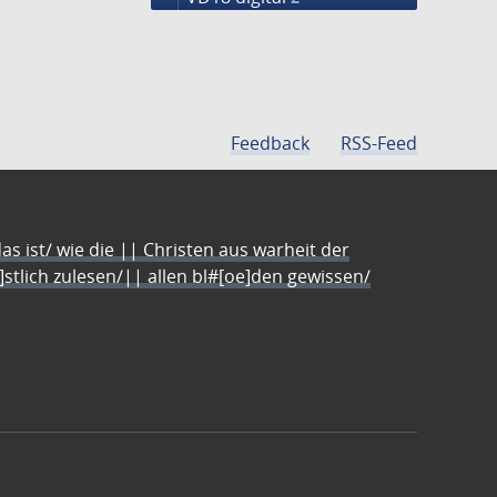
Feedback
RSS-Feed
s ist/ wie die || Christen aus warheit der
e]stlich zulesen/|| allen bl#[oe]den gewissen/