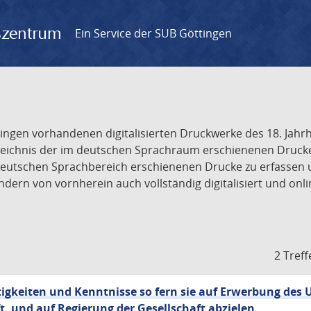
gszentrum
Ein Service der SUB Göttingen
tingen vorhandenen digitalisierten Druckwerke des 18. Jah
ichnis der im deutschen Sprachraum erschienenen Drucke de
deutschen Sprachbereich erschienenen Drucke zu erfassen 
dern von vornherein auch vollständig digitalisiert und onl
2 Treff
tigkeiten und Kenntnisse so fern sie auf Erwerbung des 
, und auf Regierung der Gesellschaft abzielen