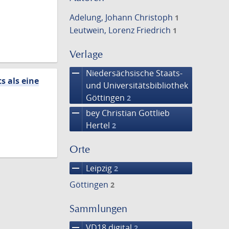
Adelung, Johann Christoph
1
Leutwein, Lorenz Friedrich
1
Verlage
remove
Niedersächsische Staats-
s als eine
und Universitätsbibliothek
Göttingen
2
remove
bey Christian Gottlieb
Hertel
2
Orte
remove
Leipzig
2
Göttingen
2
Sammlungen
remove
VD18 digital
2