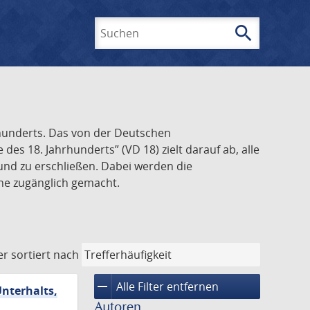
search
Suchen
rhunderts. Das von der Deutschen
s 18. Jahrhunderts” (VD 18) zielt darauf ab, alle
und zu erschließen. Dabei werden die
ine zugänglich gemacht.
er
sortiert nach
remove
Alle Filter entfernen
Unterhalts,
Autoren