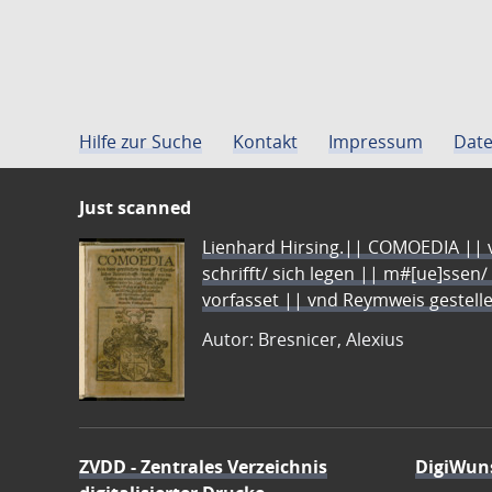
Hilfe zur Suche
Kontakt
Impressum
Date
Just scanned
Lienhard Hirsing.|| COMOEDIA || vo
schrifft/ sich legen || m#[ue]ssen/
vorfasset || vnd Reymweis gestel
Autor: Bresnicer, Alexius
ZVDD - Zentrales Verzeichnis
DigiWun