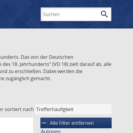
search
Suchen
rhunderts. Das von der Deutschen
s 18. Jahrhunderts” (VD 18) zielt darauf ab, alle
und zu erschließen. Dabei werden die
ine zugänglich gemacht.
er
sortiert nach
remove
Alle Filter entfernen
Autoren