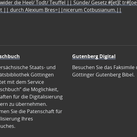
 wider die Heel/ Todt/ Teuffel || Sünde/ Gesetz #[et]c̃ tr#[o
let || durch Alexium Bres=||nicerum Cotbusianum.||
schbuch
Gutenberg Digital
ersächsische Staats- und
Besuchen Sie das Faksimile 
ätsbibliothek Göttingen
Göttinger Gutenberg Bibel.
tet mit dem Service
schbuch” die Möglichkeit,
ften für die Digitalisierung
ern zu übernehmen.
en Sie die Patenschaft für
alisierung Ihres
uches.