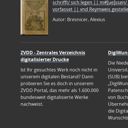
schrifft/ sich legen || m#[ue]ssen/
vorfasset || vnd Reymweis gestel
Autor: Bresnicer, Alexius
ZVDD - Zentrales Verzeichnis
DigiWun
digitalisierter Drucke
Die Nied
Ist Ihr gesuchtes Werk noch nicht in
Universit
unserem digitalen Bestand? Dann
(SUB) bie
probieren Sie es doch in unserem
„DigiWun
ZVDD Portal, das mehr als 1.600.000
Patenscha
bundesweit digitalisierte Werke
von Büch
nachweist.
Übernehm
die Digit
Wunschb