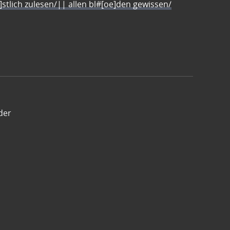
e]stlich zulesen/|| allen bl#[oe]den gewissen/
der