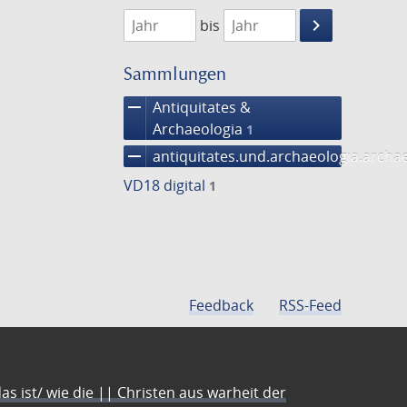
1768
1769
keyboard_arrow_right
bis
Suche
einschränke
Sammlungen
remove
Antiquitates &
Archaeologia
1
remove
antiquitates.und.archaeologia.arch
VD18 digital
1
Feedback
RSS-Feed
s ist/ wie die || Christen aus warheit der