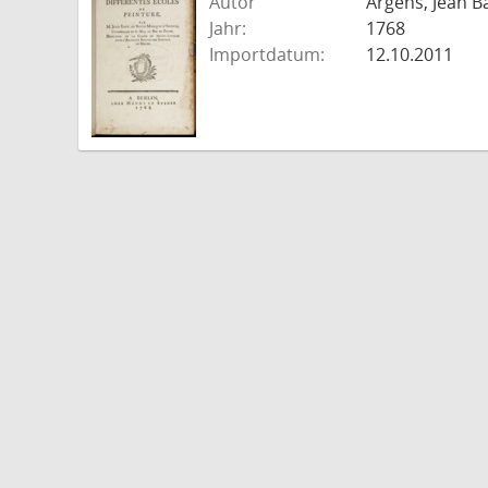
Autor
Argens, Jean B
Jahr:
1768
Importdatum:
12.10.2011