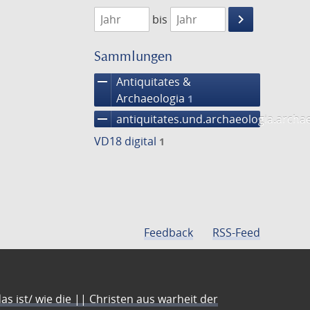
1768
1769
keyboard_arrow_right
bis
Suche
einschränke
Sammlungen
remove
Antiquitates &
Archaeologia
1
remove
antiquitates.und.archaeologia.arch
VD18 digital
1
Feedback
RSS-Feed
s ist/ wie die || Christen aus warheit der