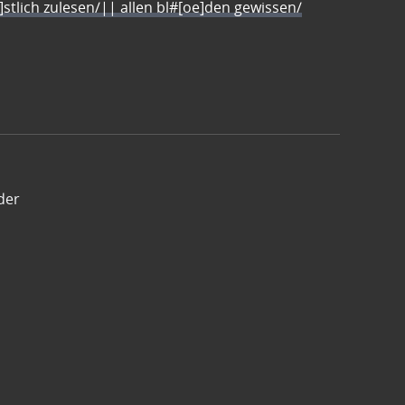
e]stlich zulesen/|| allen bl#[oe]den gewissen/
der