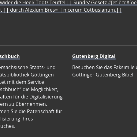
 wider die Heel/ Todt/ Teuffel || Sünde/ Gesetz #[et]c̃ tr#[o
let || durch Alexium Bres=||nicerum Cotbusianum.||
schbuch
Gutenberg Digital
ersächsische Staats- und
Besuchen Sie das Faksimile 
ätsbibliothek Göttingen
Göttinger Gutenberg Bibel.
tet mit dem Service
schbuch” die Möglichkeit,
ften für die Digitalisierung
ern zu übernehmen.
en Sie die Patenschaft für
alisierung Ihres
uches.