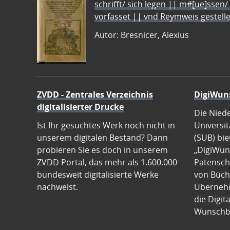
schrifft/ sich legen || m#[ue]ssen/
vorfasset || vnd Reymweis gestel
Autor: Bresnicer, Alexius
ZVDD - Zentrales Verzeichnis
DigiWun
digitalisierter Drucke
Die Nied
Ist Ihr gesuchtes Werk noch nicht in
Universit
unserem digitalen Bestand? Dann
(SUB) bie
probieren Sie es doch in unserem
„DigiWun
ZVDD Portal, das mehr als 1.600.000
Patenscha
bundesweit digitalisierte Werke
von Büch
nachweist.
Übernehm
die Digit
Wunschb