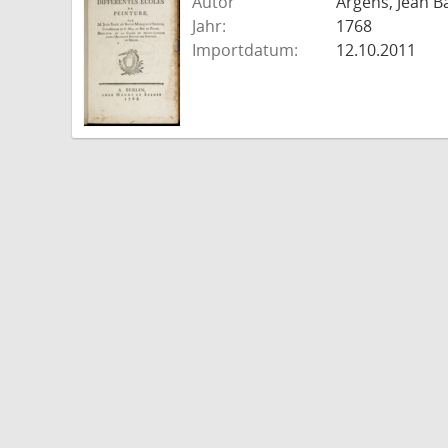
Autor
Argens, Jean B
Jahr:
1768
Importdatum:
12.10.2011