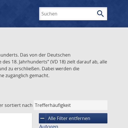
search
Suchen
rhunderts. Das von der Deutschen
s 18. Jahrhunderts” (VD 18) zielt darauf ab, alle
und zu erschließen. Dabei werden die
ine zugänglich gemacht.
er
sortiert nach
remove
Alle Filter entfernen
Autoren