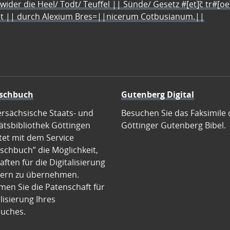
 wider die Heel/ Todt/ Teuffel || Sünde/ Gesetz #[et]c̃ tr#[o
let || durch Alexium Bres=||nicerum Cotbusianum.||
schbuch
Gutenberg Digital
ersächsische Staats- und
Besuchen Sie das Faksimile 
ätsbibliothek Göttingen
Göttinger Gutenberg Bibel.
tet mit dem Service
schbuch” die Möglichkeit,
ften für die Digitalisierung
ern zu übernehmen.
en Sie die Patenschaft für
alisierung Ihres
uches.