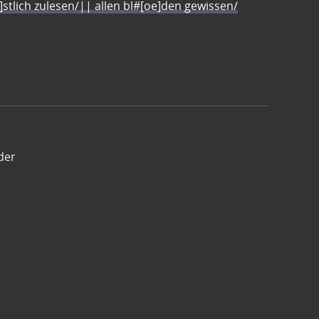
e]stlich zulesen/|| allen bl#[oe]den gewissen/
der