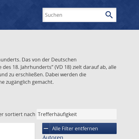
search
Suchen
rhunderts. Das von der Deutschen
s 18. Jahrhunderts” (VD 18) zielt darauf ab, alle
und zu erschließen. Dabei werden die
ine zugänglich gemacht.
er
sortiert nach
remove
Alle Filter entfernen
Autoren