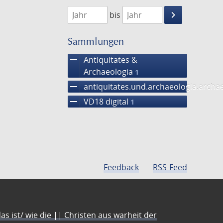
1768
1769
keyboard_arrow_right
bis
Suche
einschränke
Sammlungen
remove
Antiquitates &
Archaeologia
1
remove
antiquitates.und.archaeologia.arch
remove
VD18 digital
1
Feedback
RSS-Feed
s ist/ wie die || Christen aus warheit der