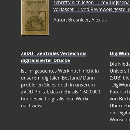
schrifft/ sich legen || m#[ue]ssen/
vorfasset || vnd Reymweis gestel
Autor: Bresnicer, Alexius
ZVDD - Zentrales Verzeichnis
DigiWun
digitalisierter Drucke
Die Nied
Ist Ihr gesuchtes Werk noch nicht in
Universit
unserem digitalen Bestand? Dann
(SUB) bie
probieren Sie es doch in unserem
„DigiWun
ZVDD Portal, das mehr als 1.600.000
Patenscha
bundesweit digitalisierte Werke
von Büch
nachweist.
Übernehm
die Digit
Wunschb