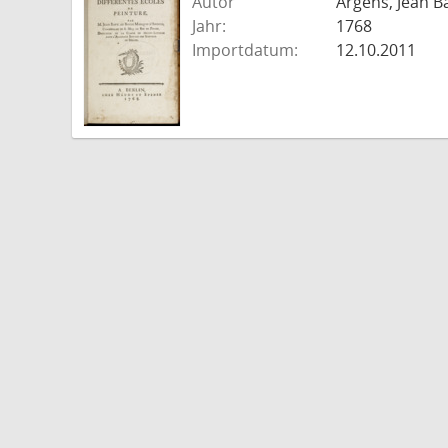
Autor
Argens, Jean B
Jahr:
1768
Importdatum:
12.10.2011