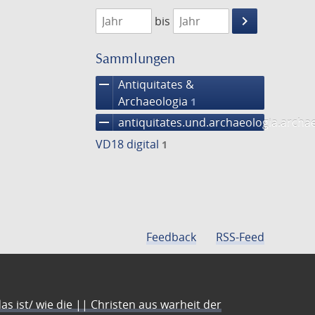
1768
1769
keyboard_arrow_right
bis
Suche
einschränke
Sammlungen
remove
Antiquitates &
Archaeologia
1
remove
antiquitates.und.archaeologia.arch
VD18 digital
1
Feedback
RSS-Feed
s ist/ wie die || Christen aus warheit der