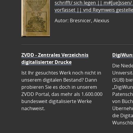
schrifft/ sich legen || m#[ue]ssen/
vorfasset || vnd Reymweis gestel
Autor: Bresnicer, Alexius
ZVDD - Zentrales Verzeichnis
DigiWun
digitalisierter Drucke
Die Nied
Ist Ihr gesuchtes Werk noch nicht in
Universit
unserem digitalen Bestand? Dann
(SUB) bie
probieren Sie es doch in unserem
„DigiWun
ZVDD Portal, das mehr als 1.600.000
Patenscha
bundesweit digitalisierte Werke
von Büch
nachweist.
Übernehm
die Digit
Wunschb