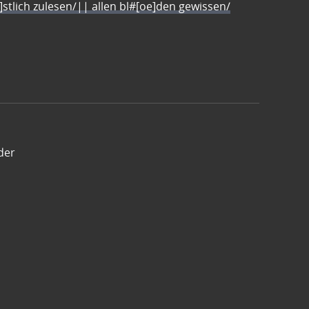
e]stlich zulesen/|| allen bl#[oe]den gewissen/
der