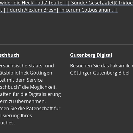
 wider die Heel/ Todt/ Teuffel || Sünde/ Gesetz #[et]c̃ tr#[o
let || durch Alexium Bres=||nicerum Cotbusianum.||
schbuch
Gutenberg Digital
ersächsische Staats- und
Besuchen Sie das Faksimile 
ätsbibliothek Göttingen
Göttinger Gutenberg Bibel.
tet mit dem Service
schbuch” die Möglichkeit,
ften für die Digitalisierung
ern zu übernehmen.
en Sie die Patenschaft für
alisierung Ihres
uches.