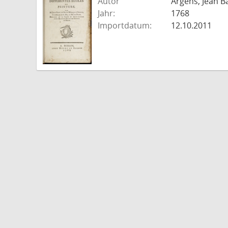
Autor
Argens, Jean B
Jahr:
1768
Importdatum:
12.10.2011