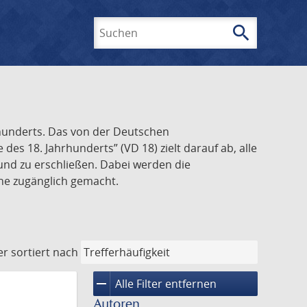
search
Suchen
rhunderts. Das von der Deutschen
s 18. Jahrhunderts” (VD 18) zielt darauf ab, alle
und zu erschließen. Dabei werden die
ine zugänglich gemacht.
er
sortiert nach
remove
Alle Filter entfernen
Autoren