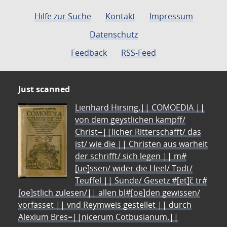
Hilfe zur Suche
Kontakt
Impressum
Datenschutz
Feedback
RSS-Feed
Just scanned
Lienhard Hirsing.|| COMOEDIA ||
von dem geystlichen kampff/
Christ=||licher Ritterschafft/ das
ist/ wie die || Christen aus warheit
der schrifft/ sich legen || m#
[ue]ssen/ wider die Heel/ Todt/
Teuffel || Sünde/ Gesetz #[et]c̃ tr#
[oe]stlich zulesen/|| allen bl#[oe]den gewissen/
vorfasset || vnd Reymweis gestellet || durch
Alexium Bres=||nicerum Cotbusianum.||