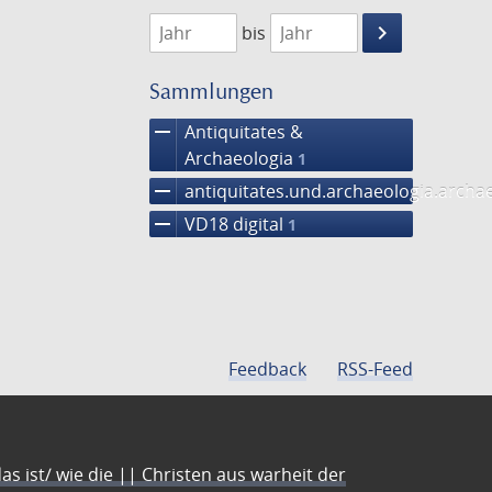
1768
1769
keyboard_arrow_right
bis
Suche
einschränke
Sammlungen
remove
Antiquitates &
Archaeologia
1
remove
antiquitates.und.archaeologia.arch
remove
VD18 digital
1
Feedback
RSS-Feed
s ist/ wie die || Christen aus warheit der