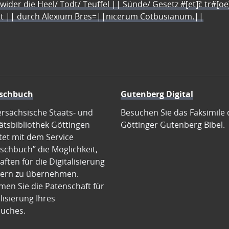
 wider die Heel/ Todt/ Teuffel || Sünde/ Gesetz #[et]c̃ tr#[o
let || durch Alexium Bres=||nicerum Cotbusianum.||
schbuch
Gutenberg Digital
ersächsische Staats- und
Besuchen Sie das Faksimile 
ätsbibliothek Göttingen
Göttinger Gutenberg Bibel.
tet mit dem Service
schbuch” die Möglichkeit,
ften für die Digitalisierung
ern zu übernehmen.
en Sie die Patenschaft für
alisierung Ihres
uches.