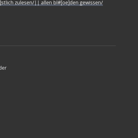
e]stlich zulesen/|| allen bl#[oe]den gewissen/
der