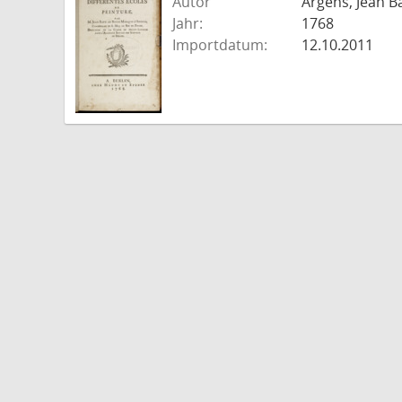
Autor
Argens, Jean B
Jahr:
1768
Importdatum:
12.10.2011