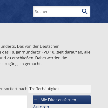
search
Suchen
rhunderts. Das von der Deutschen
s 18. Jahrhunderts” (VD 18) zielt darauf ab, alle
und zu erschließen. Dabei werden die
ine zugänglich gemacht.
er
sortiert nach
remove
Alle Filter entfernen
Autoren