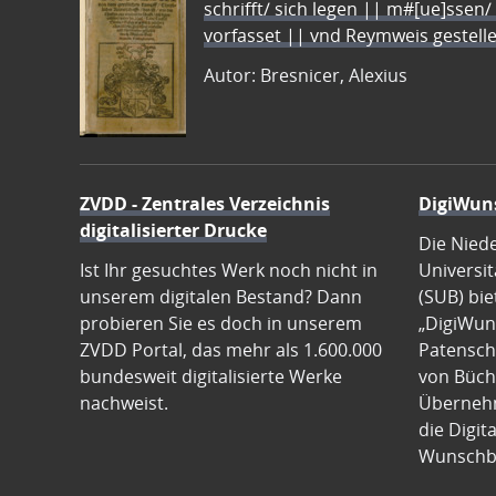
schrifft/ sich legen || m#[ue]ssen/
vorfasset || vnd Reymweis gestel
Autor: Bresnicer, Alexius
ZVDD - Zentrales Verzeichnis
DigiWun
digitalisierter Drucke
Die Nied
Ist Ihr gesuchtes Werk noch nicht in
Universit
unserem digitalen Bestand? Dann
(SUB) bie
probieren Sie es doch in unserem
„DigiWun
ZVDD Portal, das mehr als 1.600.000
Patenscha
bundesweit digitalisierte Werke
von Büch
nachweist.
Übernehm
die Digit
Wunschb