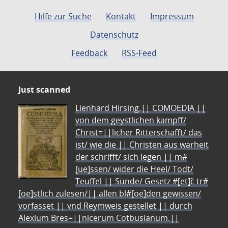
Hilfe zur Suche
Kontakt
Impressum
Datenschutz
Feedback
RSS-Feed
Just scanned
Lienhard Hirsing.|| COMOEDIA ||
von dem geystlichen kampff/
Christ=||licher Ritterschafft/ das
ist/ wie die || Christen aus warheit
der schrifft/ sich legen || m#
[ue]ssen/ wider die Heel/ Todt/
Teuffel || Sünde/ Gesetz #[et]c̃ tr#
[oe]stlich zulesen/|| allen bl#[oe]den gewissen/
vorfasset || vnd Reymweis gestellet || durch
Alexium Bres=||nicerum Cotbusianum.||