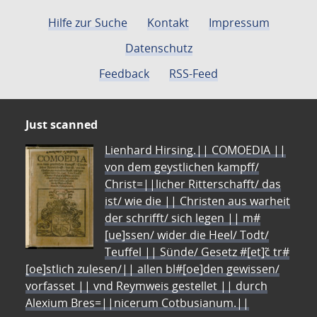
Hilfe zur Suche
Kontakt
Impressum
Datenschutz
Feedback
RSS-Feed
Just scanned
Lienhard Hirsing.|| COMOEDIA ||
von dem geystlichen kampff/
Christ=||licher Ritterschafft/ das
ist/ wie die || Christen aus warheit
der schrifft/ sich legen || m#
[ue]ssen/ wider die Heel/ Todt/
Teuffel || Sünde/ Gesetz #[et]c̃ tr#
[oe]stlich zulesen/|| allen bl#[oe]den gewissen/
vorfasset || vnd Reymweis gestellet || durch
Alexium Bres=||nicerum Cotbusianum.||