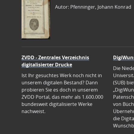
Autor: Pfenninger, Johann Konrad
ZVDD - Zentrales Verzeichnis
DigiWun
digitalisierter Drucke
Die Nied
Ist Ihr gesuchtes Werk noch nicht in
Universit
unserem digitalen Bestand? Dann
(SUB) bie
probieren Sie es doch in unserem
„DigiWun
ZVDD Portal, das mehr als 1.600.000
Patenscha
bundesweit digitalisierte Werke
von Büch
nachweist.
Übernehm
die Digit
Wunschb