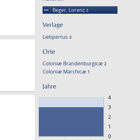
remove
Beger, Lorenz
3
Verlage
Liebpertus
3
Orte
Coloniæ Brandenburgicæ
2
Coloniæ Marchicæ
1
Jahre
4
3
2
1
0