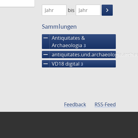
1703
1704
keyboard_arrow_right
bis
Suche
einschränke
Sammlungen
remove
Antiquitates &
Archaeologia
3
remove
antiquitates.und.archaeologia.arch
remove
VD18 digital
3
Feedback
RSS-Feed