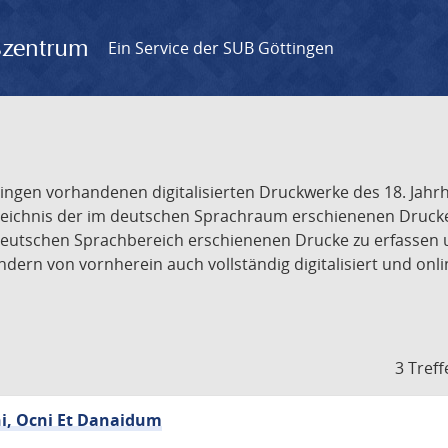
gszentrum
Ein Service der SUB Göttingen
tingen vorhandenen digitalisierten Druckwerke des 18. Jah
ichnis der im deutschen Sprachraum erschienenen Drucke de
deutschen Sprachbereich erschienenen Drucke zu erfassen 
dern von vornherein auch vollständig digitalisiert und onl
3 Treff
hi, Ocni Et Danaidum