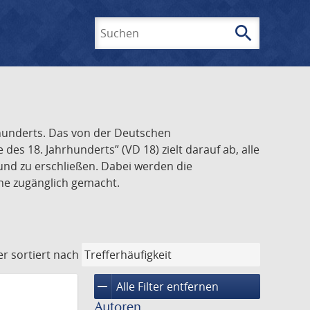
search
Suchen
rhunderts. Das von der Deutschen
s 18. Jahrhunderts” (VD 18) zielt darauf ab, alle
und zu erschließen. Dabei werden die
ine zugänglich gemacht.
er
sortiert nach
remove
Alle Filter entfernen
Autoren