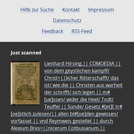
Hilfe zur Suche
Kontakt
Impressum
Datenschutz
Feedback
RSS-Feed
Just scanned
Lienhard Hirsing.|| COMOEDIA ||
von dem geystlichen kampff/
Christ=||licher Ritterschafft/ das
ist/ wie die || Christen aus warheit
der schrifft/ sich legen || m#
[ue]ssen/ wider die Heel/ Todt/
Teuffel || Sünde/ Gesetz #[et]c̃ tr#
[oe]stlich zulesen/|| allen bl#[oe]den gewissen/
vorfasset || vnd Reymweis gestellet || durch
Alexium Bres=||nicerum Cotbusianum.||