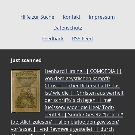
Hilfe zur Suche
Kontakt
Impressum
Datenschutz
Feedback
RSS-Feed
Just scanned
Lienhard Hirsing.|| COMOEDIA ||
von dem geystlichen kampff/
Christ=||licher Ritterschafft/ das
ist/ wie die || Christen aus warheit
der schrifft/ sich legen || m#
[ue]ssen/ wider die Heel/ Todt/
Teuffel || Sünde/ Gesetz #[et]c̃ tr#
[oe]stlich zulesen/|| allen bl#[oe]den gewissen/
vorfasset || vnd Reymweis gestellet || durch