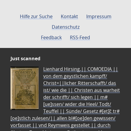
Hilfe zur Suche
Kontakt
Impressum
Datenschutz
Feedback
RSS-Feed
Just scanned
Lienhard Hirsing.|| COMOEDIA ||
von dem geystlichen kampff/
Christ=||licher Ritterschafft/ das
ist/ wie die || Christen aus warheit
der schrifft/ sich legen || m#
[ue]ssen/ wider die Heel/ Todt/
Teuffel || Sünde/ Gesetz #[et]c̃ tr#
[oe]stlich zulesen/|| allen bl#[oe]den gewissen/
vorfasset || vnd Reymweis gestellet || durch