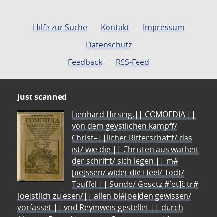
Hilfe zur Suche
Kontakt
Impressum
Datenschutz
Feedback
RSS-Feed
Just scanned
Lienhard Hirsing.|| COMOEDIA ||
von dem geystlichen kampff/
Christ=||licher Ritterschafft/ das
ist/ wie die || Christen aus warheit
der schrifft/ sich legen || m#
[ue]ssen/ wider die Heel/ Todt/
Teuffel || Sünde/ Gesetz #[et]c̃ tr#
[oe]stlich zulesen/|| allen bl#[oe]den gewissen/
vorfasset || vnd Reymweis gestellet || durch