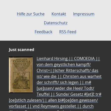
Hilfe zur Suche
Kontakt
Impressum
Datenschutz
Feedback
RSS-Feed
Just scanned
Lienhard Hirsing.|| COMOEDIA ||
von dem geystlichen kampff/
Christ=||licher Ritterschafft/ das
ist/ wie die || Christen aus warheit
der schrifft/ sich legen || m#
[ue]ssen/ wider die Heel/ Todt/
Teuffel || Sünde/ Gesetz #[et]c̃ tr#
[oe]stlich zulesen/|| allen bl#[oe]den gewissen/
vorfasset || vnd Reymweis gestellet || durch