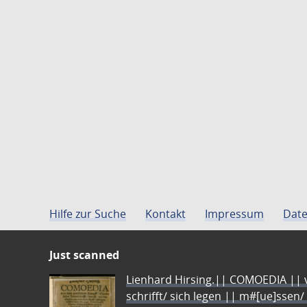
Hilfe zur Suche
Kontakt
Impressum
Date
Just scanned
Lienhard Hirsing.|| COMOEDIA || vo
schrifft/ sich legen || m#[ue]ssen/