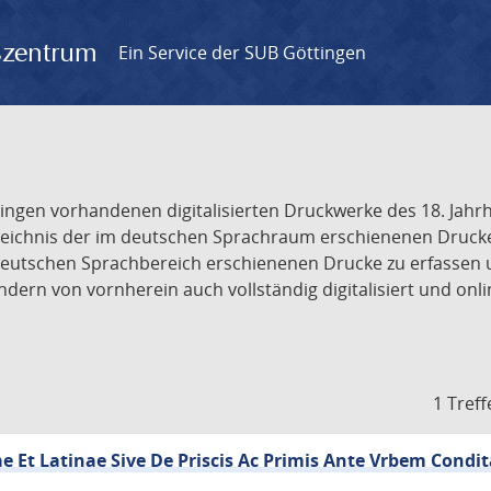
gszentrum
Ein Service der SUB Göttingen
tingen vorhandenen digitalisierten Druckwerke des 18. Jah
ichnis der im deutschen Sprachraum erschienenen Drucke de
deutschen Sprachbereich erschienenen Drucke zu erfassen 
dern von vornherein auch vollständig digitalisiert und onl
1 Treff
ae Et Latinae Sive De Priscis Ac Primis Ante Vrbem Condit