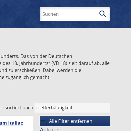
search
Suchen
rhunderts. Das von der Deutschen
s 18. Jahrhunderts” (VD 18) zielt darauf ab, alle
und zu erschließen. Dabei werden die
ine zugänglich gemacht.
er
sortiert nach
remove
Alle Filter entfernen
am Italiae
Autoren