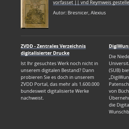
vorfasset || vnd Reymweis gestel
Autor: Bresnicer, Alexius
ZVDD - Zentrales Verzeichnis
DigiWun
digitalisierter Drucke
Die Nied
Ist Ihr gesuchtes Werk noch nicht in
Universit
unserem digitalen Bestand? Dann
(SUB) bie
probieren Sie es doch in unserem
„DigiWun
ZVDD Portal, das mehr als 1.600.000
Patenscha
bundesweit digitalisierte Werke
von Büch
nachweist.
Übernehm
die Digit
Wunschb