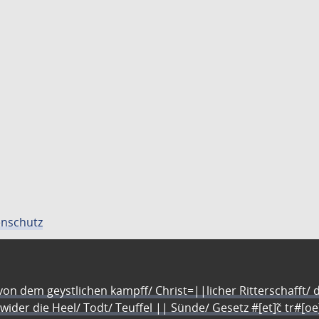
nschutz
n dem geystlichen kampff/ Christ=||licher Ritterschafft/ da
 wider die Heel/ Todt/ Teuffel || Sünde/ Gesetz #[et]c̃ tr#[o