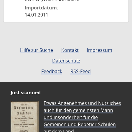
Importdatum:
14.01.2011
Hilfe zur Suche
Kontakt
Impressum
Datenschutz
Feedback
RSS-Feed
Just scanned
Etwas Angenehmes und Nützliches
auch für den gemeinsten Mann
und insonderheit für die
Gemeinen und Repetier-Schulen
auf dem Land