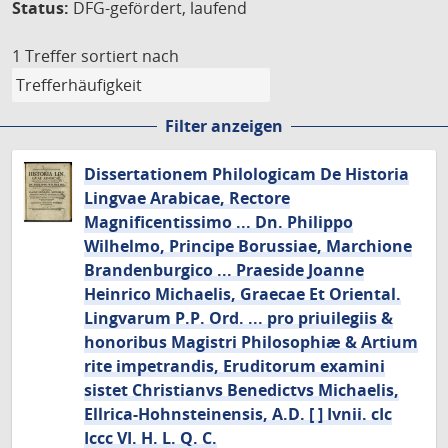
Status:
DFG-gefördert, laufend
1 Treffer
sortiert nach
Filter anzeigen
Dissertationem Philologicam De Historia
Lingvae Arabicae, Rectore
Magnificentissimo ... Dn. Philippo
Wilhelmo, Principe Borussiae, Marchione
Brandenburgico ... Praeside Joanne
Heinrico Michaelis, Graecae Et Oriental.
Lingvarum P.P. Ord. ... pro priuilegiis &
honoribus Magistri Philosophiæ & Artium
rite impetrandis, Eruditorum examini
sistet Christianvs Benedictvs Michaelis,
Ellrica-Hohnsteinensis, A.D. [ ] Ivnii. cIc
Iccc VI. H. L. Q. C.