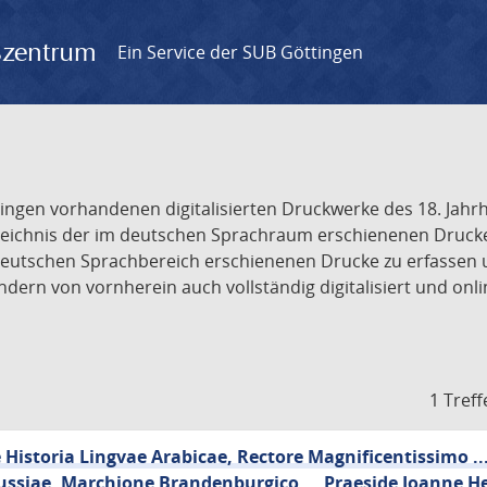
gszentrum
Ein Service der SUB Göttingen
tingen vorhandenen digitalisierten Druckwerke des 18. Jah
ichnis der im deutschen Sprachraum erschienenen Drucke de
deutschen Sprachbereich erschienenen Drucke zu erfassen 
dern von vornherein auch vollständig digitalisiert und onl
1 Treff
Historia Lingvae Arabicae, Rectore Magnificentissimo ..
ussiae, Marchione Brandenburgico ... Praeside Joanne He