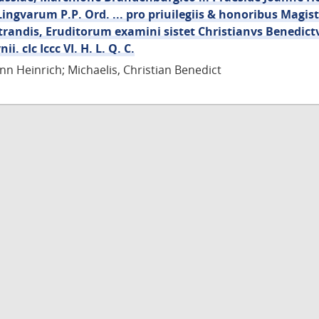
Lingvarum P.P. Ord. ... pro priuilegiis & honoribus Magist
randis, Eruditorum examini sistet Christianvs Benedictv
ii. cIc Iccc VI. H. L. Q. C.
nn Heinrich; Michaelis, Christian Benedict