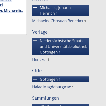
ri
remove
Michaelis, Johann
s Michaelis,
Heinrich
1
Michaelis, Christian Benedict
1
Verlage
remove
Niedersächsische Staats-
und Universitätsbibliothek
Göttingen
1
Henckel
1
Orte
remove
Göttingen
1
Halae Magdeburgicae
1
Sammlungen