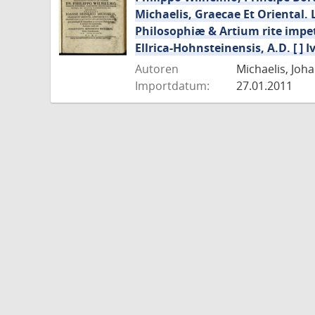
Michaelis, Graecae Et Oriental. 
Philosophiæ & Artium rite impet
Ellrica-Hohnsteinensis, A.D. [ ] Ivn
Autoren
Michaelis, Joha
Importdatum:
27.01.2011