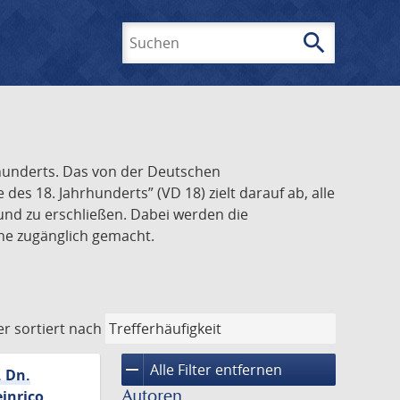
search
Suchen
rhunderts. Das von der Deutschen
s 18. Jahrhunderts” (VD 18) zielt darauf ab, alle
und zu erschließen. Dabei werden die
ine zugänglich gemacht.
er
sortiert nach
remove
Alle Filter entfernen
. Dn.
Autoren
inrico