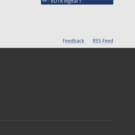
remove
VD18 digital
1
Feedback
RSS-Feed