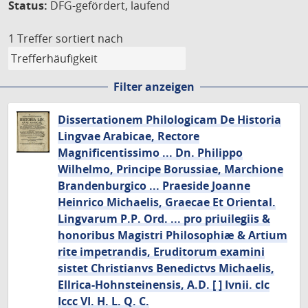
Status:
DFG-gefördert, laufend
1 Treffer
sortiert nach
Filter anzeigen
Dissertationem Philologicam De Historia
Lingvae Arabicae, Rectore
Magnificentissimo ... Dn. Philippo
Wilhelmo, Principe Borussiae, Marchione
Brandenburgico ... Praeside Joanne
Heinrico Michaelis, Graecae Et Oriental.
Lingvarum P.P. Ord. ... pro priuilegiis &
honoribus Magistri Philosophiæ & Artium
rite impetrandis, Eruditorum examini
sistet Christianvs Benedictvs Michaelis,
Ellrica-Hohnsteinensis, A.D. [ ] Ivnii. cIc
Iccc VI. H. L. Q. C.