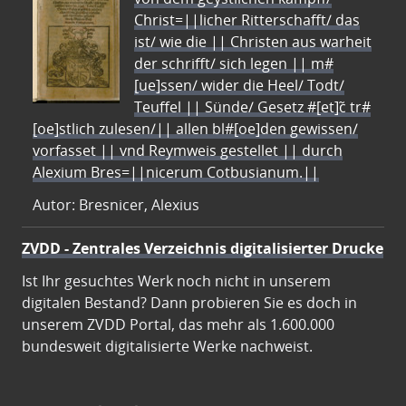
Christ=||licher Ritterschafft/ das
ist/ wie die || Christen aus warheit
der schrifft/ sich legen || m#
[ue]ssen/ wider die Heel/ Todt/
Teuffel || Sünde/ Gesetz #[et]c̃ tr#
[oe]stlich zulesen/|| allen bl#[oe]den gewissen/
vorfasset || vnd Reymweis gestellet || durch
Alexium Bres=||nicerum Cotbusianum.||
Autor: Bresnicer, Alexius
ZVDD - Zentrales Verzeichnis digitalisierter Drucke
Ist Ihr gesuchtes Werk noch nicht in unserem
digitalen Bestand? Dann probieren Sie es doch in
unserem ZVDD Portal, das mehr als 1.600.000
bundesweit digitalisierte Werke nachweist.