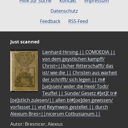
Hilfe zur Suche
Kontakt
Impressum
Datenschutz
Feedback
RSS-Feed
Just scanned
Lienhard Hirsing.|| COMOEDIA ||
von dem geystlichen kampff/
Christ=||licher Ritterschafft/ das
ist/ wie die || Christen aus warheit
der schrifft/ sich legen || m#
[ue]ssen/ wider die Heel/ Todt/
Teuffel || Sünde/ Gesetz #[et]c̃ tr#
[oe]stlich zulesen/|| allen bl#[oe]den gewissen/
vorfasset || vnd Reymweis gestellet || durch
Alexium Bres=||nicerum Cotbusianum.||
Autor: Bresnicer, Alexius