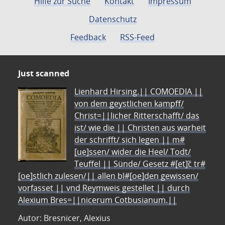
Hilfe zur Suche
Kontakt
Impressum
Datenschutz
Feedback
RSS-Feed
Just scanned
Lienhard Hirsing.|| COMOEDIA ||
von dem geystlichen kampff/
Christ=||licher Ritterschafft/ das
ist/ wie die || Christen aus warheit
der schrifft/ sich legen || m#
[ue]ssen/ wider die Heel/ Todt/
Teuffel || Sünde/ Gesetz #[et]c̃ tr#
[oe]stlich zulesen/|| allen bl#[oe]den gewissen/
vorfasset || vnd Reymweis gestellet || durch
Alexium Bres=||nicerum Cotbusianum.||
Autor: Bresnicer, Alexius