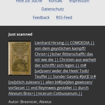
Hilfe zur Suche
Kontakt
Impressum
Datenschutz
Feedback
RSS-Feed
Just scanned
Lienhard Hirsing.|| COMOEDIA ||
von dem geystlichen kampff/
Christ=||licher Ritterschafft/ das
ist/ wie die || Christen aus warheit
der schrifft/ sich legen || m#
[ue]ssen/ wider die Heel/ Todt/
Teuffel || Sünde/ Gesetz #[et]c̃ tr#
[oe]stlich zulesen/|| allen bl#[oe]den gewissen/
vorfasset || vnd Reymweis gestellet || durch
Alexium Bres=||nicerum Cotbusianum.||
Autor: Bresnicer, Alexius