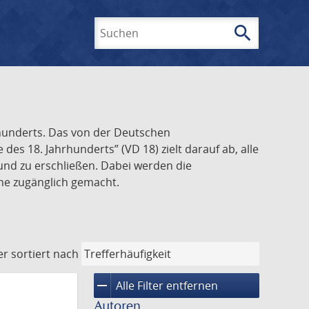
search
Suchen
rhunderts. Das von der Deutschen
s 18. Jahrhunderts” (VD 18) zielt darauf ab, alle
und zu erschließen. Dabei werden die
ine zugänglich gemacht.
er
sortiert nach
remove
Alle Filter entfernen
Autoren