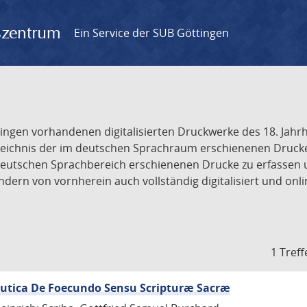
gszentrum
Ein Service der SUB Göttingen
tingen vorhandenen digitalisierten Druckwerke des 18. Jah
ichnis der im deutschen Sprachraum erschienenen Drucke de
deutschen Sprachbereich erschienenen Drucke zu erfassen 
dern von vornherein auch vollständig digitalisiert und onl
1 Treff
eutica De Foecundo Sensu Scripturæ Sacræ