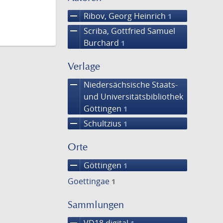
remove
Ribov, Georg Heinrich
1
remove
Scriba, Gottfried Samuel
Burchard
1
Verlage
remove
Niedersächsische Staats-
und Universitätsbibliothek
Göttingen
1
remove
Schultzius
1
Orte
remove
Göttingen
1
Goettingae
1
Sammlungen
remove
VD18 digital