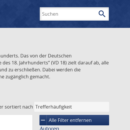
search
Suchen
rhunderts. Das von der Deutschen
s 18. Jahrhunderts” (VD 18) zielt darauf ab, alle
und zu erschließen. Dabei werden die
ine zugänglich gemacht.
er
sortiert nach
remove
Alle Filter entfernen
Autoren