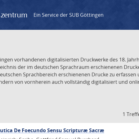
gszentrum
Ein Service der SUB Göttingen
tingen vorhandenen digitalisierten Druckwerke des 18. Jah
ichnis der im deutschen Sprachraum erschienenen Drucke de
deutschen Sprachbereich erschienenen Drucke zu erfassen 
dern von vornherein auch vollständig digitalisiert und onl
1 Treff
eutica De Foecundo Sensu Scripturæ Sacræ