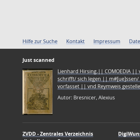
Hilfe zur Suche
Kontakt
Impressum
Date
Just scanned
Lienhard Hirsing.|| COMOEDIA || vo
schrifft/ sich legen || m#[ue]ssen/
vorfasset || vnd Reymweis gestel
Autor: Bresnicer, Alexius
ZVDD - Zentrales Verzeichnis
DigiWun