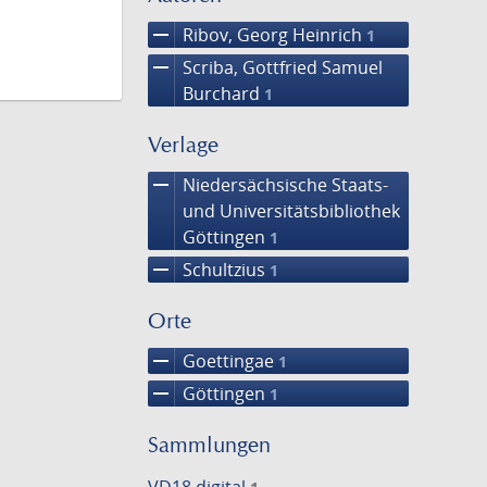
remove
Ribov, Georg Heinrich
1
remove
Scriba, Gottfried Samuel
Burchard
1
Verlage
remove
Niedersächsische Staats-
und Universitätsbibliothek
Göttingen
1
remove
Schultzius
1
Orte
remove
Goettingae
1
remove
Göttingen
1
Sammlungen
VD18 digital