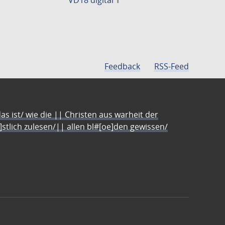
1
Feedback
RSS-Feed
s ist/ wie die || Christen aus warheit der
e]stlich zulesen/|| allen bl#[oe]den gewissen/