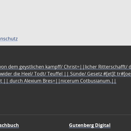
nschutz
n dem geystlichen kampff/ Christ=||licher Ritterschafft/ da
 wider die Heel/ Todt/ Teuffel || Sünde/ Gesetz #[et]c̃ tr#[o
let || durch Alexium Bres=||nicerum Cotbusianum.||
schbuch
Gutenberg Digital