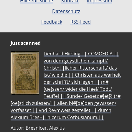
Hilfe zur Suche
Kontakt
Impressum
Datenschutz
Feedback
RSS-Feed
Just scanned
Lienhard Hirsing.|| COMOEDIA ||
von dem geystlichen kampff/
Christ=||licher Ritterschafft/ das
ist/ wie die || Christen aus warheit
der schrifft/ sich legen || m#
[ue]ssen/ wider die Heel/ Todt/
Teuffel || Sünde/ Gesetz #[et]c̃ tr#
[oe]stlich zulesen/|| allen bl#[oe]den gewissen/
vorfasset || vnd Reymweis gestellet || durch
Alexium Bres=||nicerum Cotbusianum.||
Autor: Bresnicer, Alexius