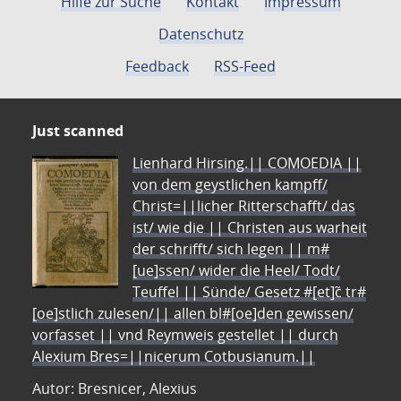
Hilfe zur Suche
Kontakt
Impressum
Datenschutz
Feedback
RSS-Feed
Just scanned
Lienhard Hirsing.|| COMOEDIA ||
von dem geystlichen kampff/
Christ=||licher Ritterschafft/ das
ist/ wie die || Christen aus warheit
der schrifft/ sich legen || m#
[ue]ssen/ wider die Heel/ Todt/
Teuffel || Sünde/ Gesetz #[et]c̃ tr#
[oe]stlich zulesen/|| allen bl#[oe]den gewissen/
vorfasset || vnd Reymweis gestellet || durch
Alexium Bres=||nicerum Cotbusianum.||
Autor: Bresnicer, Alexius