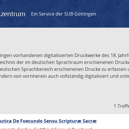
gszentrum
Ein Service der SUB Göttingen
tingen vorhandenen digitalisierten Druckwerke des 18. Jah
ichnis der im deutschen Sprachraum erschienenen Drucke de
deutschen Sprachbereich erschienenen Drucke zu erfassen 
dern von vornherein auch vollständig digitalisiert und onl
1 Treff
eutica De Foecundo Sensu Scripturæ Sacræ