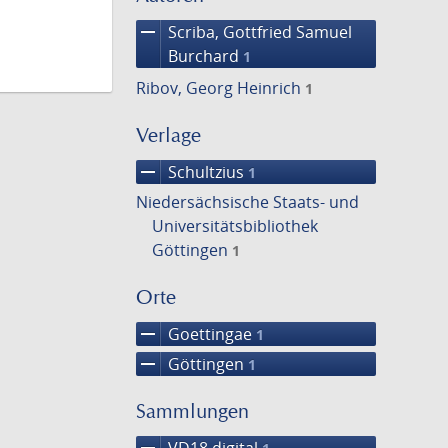
remove
Scriba, Gottfried Samuel
Burchard
1
Ribov, Georg Heinrich
1
Verlage
remove
Schultzius
1
Niedersächsische Staats- und
Universitätsbibliothek
Göttingen
1
Orte
remove
Goettingae
1
remove
Göttingen
1
Sammlungen
remove
VD18 digital