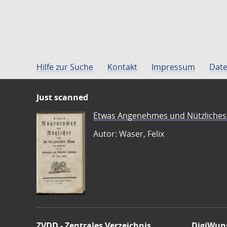
Hilfe zur Suche
Kontakt
Impressum
Date
Just scanned
Etwas Angenehmes und Nützliches 
Autor: Waser, Felix
ZVDD - Zentrales Verzeichnis
DigiWun