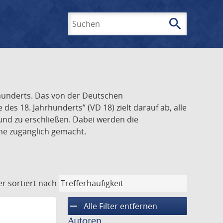
search
Suchen
rhunderts. Das von der Deutschen
s 18. Jahrhunderts” (VD 18) zielt darauf ab, alle
und zu erschließen. Dabei werden die
ine zugänglich gemacht.
er
sortiert nach
remove
Alle Filter entfernen
Autoren