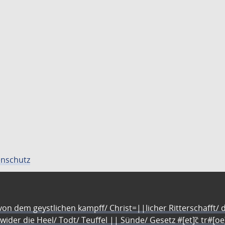
nschutz
n dem geystlichen kampff/ Christ=||licher Ritterschafft/ da
 wider die Heel/ Todt/ Teuffel || Sünde/ Gesetz #[et]c̃ tr#[o