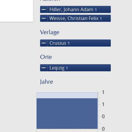
remove
Hiller, Johann Adam
1
remove
Weisse, Christian Felix
1
Verlage
remove
Crusius
1
Orte
remove
Leipzig
1
Jahre
1
1
0
0