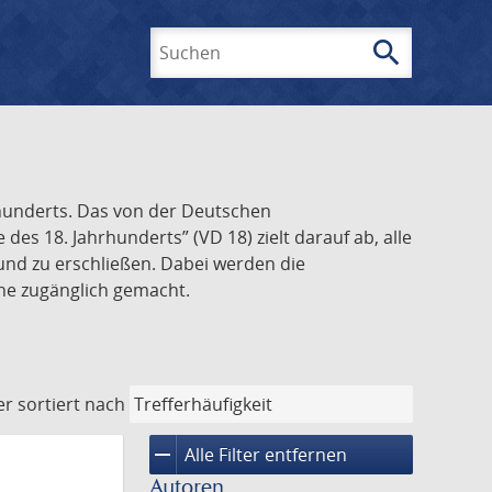
search
Suchen
rhunderts. Das von der Deutschen
s 18. Jahrhunderts” (VD 18) zielt darauf ab, alle
und zu erschließen. Dabei werden die
ine zugänglich gemacht.
er
sortiert nach
remove
Alle Filter entfernen
Autoren