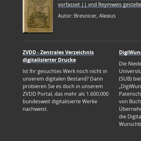
vorfasset || vnd Reymweis gestel
Autor: Bresnicer, Alexius
ZVDD - Zentrales Verzeichnis
DigiWun
digitalisierter Drucke
Die Nied
Ist Ihr gesuchtes Werk noch nicht in
Universit
unserem digitalen Bestand? Dann
(SUB) bie
probieren Sie es doch in unserem
„DigiWun
ZVDD Portal, das mehr als 1.600.000
Patenscha
bundesweit digitalisierte Werke
von Büch
nachweist.
Übernehm
die Digit
Wunschb