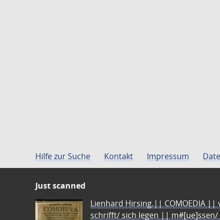
Hilfe zur Suche
Kontakt
Impressum
Date
Just scanned
Lienhard Hirsing.|| COMOEDIA || vo
schrifft/ sich legen || m#[ue]ssen/