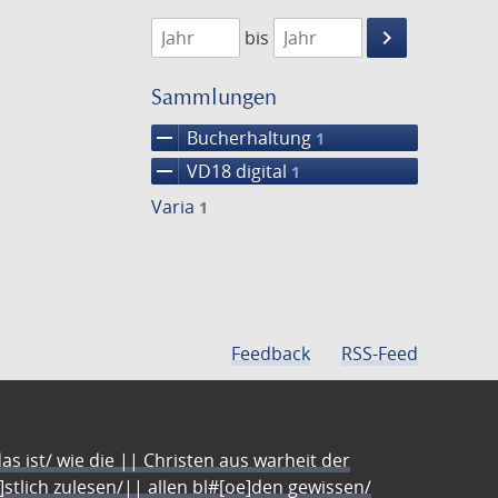
1782
1783
keyboard_arrow_right
bis
Suche
einschränke
Sammlungen
remove
Bucherhaltung
1
remove
VD18 digital
1
Varia
1
Feedback
RSS-Feed
s ist/ wie die || Christen aus warheit der
e]stlich zulesen/|| allen bl#[oe]den gewissen/