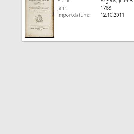
Autor
Argens, Jean B
Jahr:
1768
Importdatum:
12.10.2011