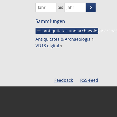
1768
1769
keyboard_arrow_right
bis
Suche
einschränke
Sammlungen
remove
antiquitates.und.archaeologia.arch
Antiquitates & Archaeologia
1
VD18 digital
1
Feedback
RSS-Feed