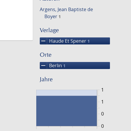
Argens, Jean Baptiste de
Boyer
1
Verlage
remove
Haude Et Spener
1
Orte
remove
Berlin
1
Jahre
1
1
0
0