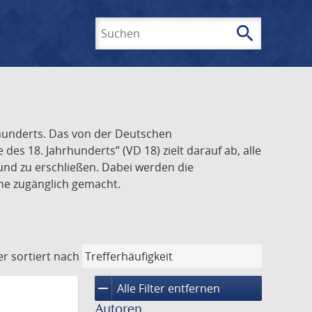
search
Suchen
rhunderts. Das von der Deutschen
s 18. Jahrhunderts” (VD 18) zielt darauf ab, alle
und zu erschließen. Dabei werden die
ine zugänglich gemacht.
er
sortiert nach
remove
Alle Filter entfernen
Autoren