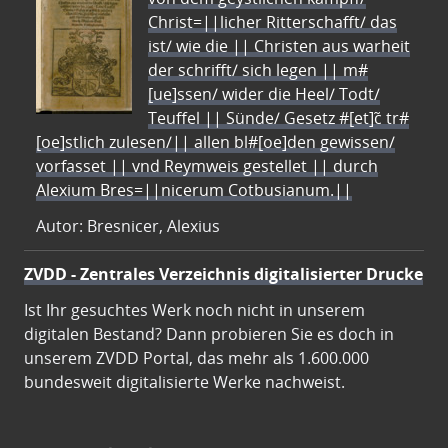
Christ=||licher Ritterschafft/ das
ist/ wie die || Christen aus warheit
der schrifft/ sich legen || m#
[ue]ssen/ wider die Heel/ Todt/
Teuffel || Sünde/ Gesetz #[et]c̃ tr#
[oe]stlich zulesen/|| allen bl#[oe]den gewissen/
vorfasset || vnd Reymweis gestellet || durch
Alexium Bres=||nicerum Cotbusianum.||
Autor: Bresnicer, Alexius
ZVDD - Zentrales Verzeichnis digitalisierter Drucke
Ist Ihr gesuchtes Werk noch nicht in unserem
digitalen Bestand? Dann probieren Sie es doch in
unserem ZVDD Portal, das mehr als 1.600.000
bundesweit digitalisierte Werke nachweist.