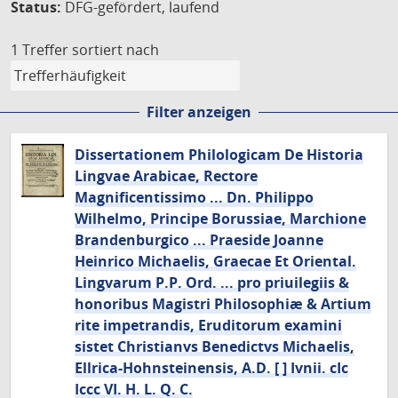
Status:
DFG-gefördert, laufend
1 Treffer
sortiert nach
Filter anzeigen
Dissertationem Philologicam De Historia
Lingvae Arabicae, Rectore
Magnificentissimo ... Dn. Philippo
Wilhelmo, Principe Borussiae, Marchione
Brandenburgico ... Praeside Joanne
Heinrico Michaelis, Graecae Et Oriental.
Lingvarum P.P. Ord. ... pro priuilegiis &
honoribus Magistri Philosophiæ & Artium
rite impetrandis, Eruditorum examini
sistet Christianvs Benedictvs Michaelis,
Ellrica-Hohnsteinensis, A.D. [ ] Ivnii. cIc
Iccc VI. H. L. Q. C.