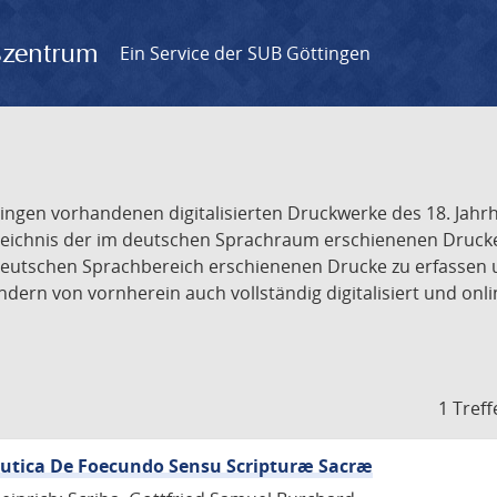
gszentrum
Ein Service der SUB Göttingen
tingen vorhandenen digitalisierten Druckwerke des 18. Jah
ichnis der im deutschen Sprachraum erschienenen Drucke de
deutschen Sprachbereich erschienenen Drucke zu erfassen 
dern von vornherein auch vollständig digitalisiert und onl
1 Treff
eutica De Foecundo Sensu Scripturæ Sacræ