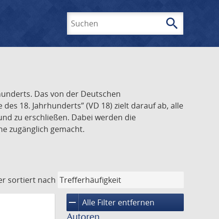
search
Suchen
rhunderts. Das von der Deutschen
s 18. Jahrhunderts” (VD 18) zielt darauf ab, alle
und zu erschließen. Dabei werden die
ine zugänglich gemacht.
er
sortiert nach
remove
Alle Filter entfernen
Autoren