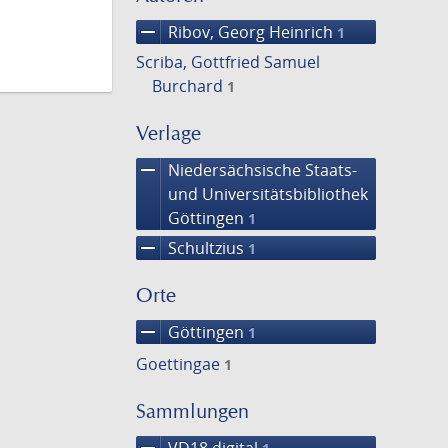
remove
Ribov, Georg Heinrich
1
Scriba, Gottfried Samuel
Burchard
1
Verlage
remove
Niedersächsische Staats-
und Universitätsbibliothek
Göttingen
1
remove
Schultzius
1
Orte
remove
Göttingen
1
Goettingae
1
Sammlungen
remove
VD18 digital