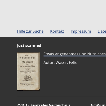
Hilfe zur Suche
Kontakt
Impressum
Date
Just scanned
Etwas Angenehmes und Nützliches 
Autor: Waser, Felix
ZVDD - Zentrales Verzeichnis
DigiWun