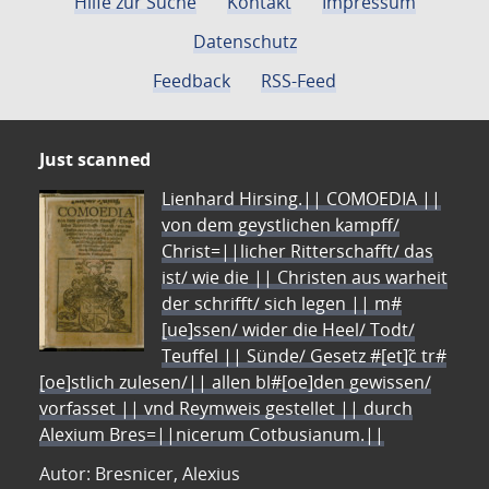
Hilfe zur Suche
Kontakt
Impressum
Datenschutz
Feedback
RSS-Feed
Just scanned
Lienhard Hirsing.|| COMOEDIA ||
von dem geystlichen kampff/
Christ=||licher Ritterschafft/ das
ist/ wie die || Christen aus warheit
der schrifft/ sich legen || m#
[ue]ssen/ wider die Heel/ Todt/
Teuffel || Sünde/ Gesetz #[et]c̃ tr#
[oe]stlich zulesen/|| allen bl#[oe]den gewissen/
vorfasset || vnd Reymweis gestellet || durch
Alexium Bres=||nicerum Cotbusianum.||
Autor: Bresnicer, Alexius