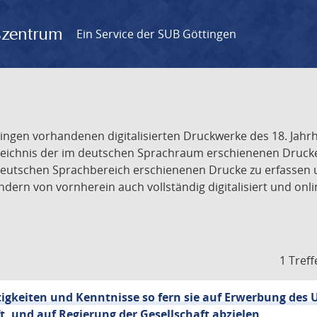
gszentrum
Ein Service der SUB Göttingen
tingen vorhandenen digitalisierten Druckwerke des 18. Jah
ichnis der im deutschen Sprachraum erschienenen Drucke de
deutschen Sprachbereich erschienenen Drucke zu erfassen 
dern von vornherein auch vollständig digitalisiert und onl
1 Treff
tigkeiten und Kenntnisse so fern sie auf Erwerbung des 
, und auf Regierung der Gesellschaft abzielen