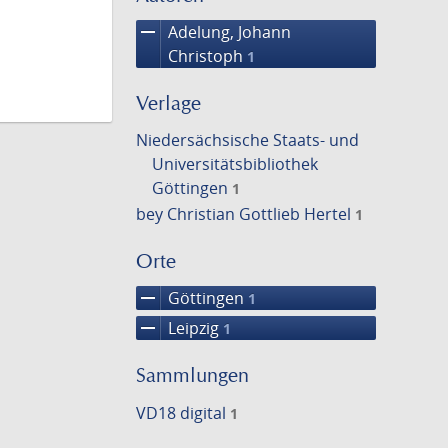
remove
Adelung, Johann
Christoph
1
Verlage
Niedersächsische Staats- und
Universitätsbibliothek
Göttingen
1
bey Christian Gottlieb Hertel
1
Orte
remove
Göttingen
1
remove
Leipzig
1
Sammlungen
VD18 digital
1