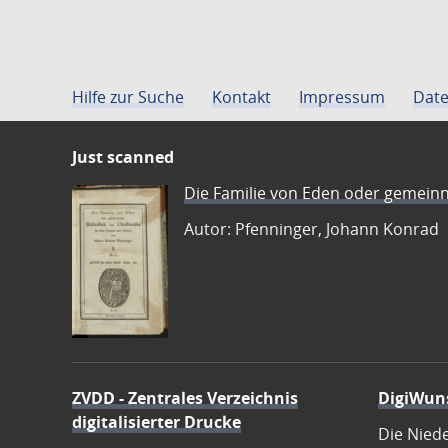
Hilfe zur Suche
Kontakt
Impressum
Date
Just scanned
Die Familie von Eden oder gemeinn
Autor: Pfenninger, Johann Konrad
ZVDD - Zentrales Verzeichnis
DigiWun
digitalisierter Drucke
Die Nied