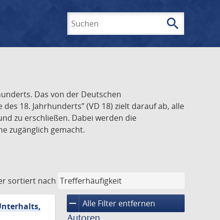
search
Suchen
rhunderts. Das von der Deutschen
s 18. Jahrhunderts” (VD 18) zielt darauf ab, alle
und zu erschließen. Dabei werden die
ine zugänglich gemacht.
er
sortiert nach
remove
Alle Filter entfernen
Unterhalts,
Autoren