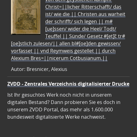
Christ=||licher Ritterschafft/ das
ist/ wie die || Christen aus warheit
der schrifft/ sich legen || m#
[ue]ssen/ wider die Heel/ Todt/
Teuffel || Sünde/ Gesetz #[et]c̃ tr#
[oe]stlich zulesen/|| allen bl#[oe]den gewissen/
vorfasset || vnd Reymweis gestellet || durch
Alexium Bres=||nicerum Cotbusianum.||
Autor: Bresnicer, Alexius
ZVDD - Zentrales Verzeichnis digitalisierter Drucke
Ist Ihr gesuchtes Werk noch nicht in unserem
digitalen Bestand? Dann probieren Sie es doch in
unserem ZVDD Portal, das mehr als 1.600.000
bundesweit digitalisierte Werke nachweist.