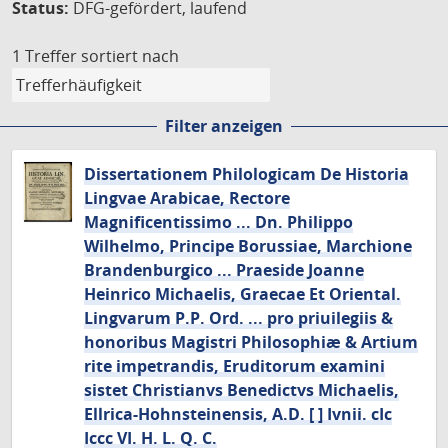
Status:
DFG-gefördert, laufend
1 Treffer
sortiert nach
Filter anzeigen
Dissertationem Philologicam De Historia
Lingvae Arabicae, Rectore
Magnificentissimo ... Dn. Philippo
Wilhelmo, Principe Borussiae, Marchione
Brandenburgico ... Praeside Joanne
Heinrico Michaelis, Graecae Et Oriental.
Lingvarum P.P. Ord. ... pro priuilegiis &
honoribus Magistri Philosophiæ & Artium
rite impetrandis, Eruditorum examini
sistet Christianvs Benedictvs Michaelis,
Ellrica-Hohnsteinensis, A.D. [ ] Ivnii. cIc
Iccc VI. H. L. Q. C.