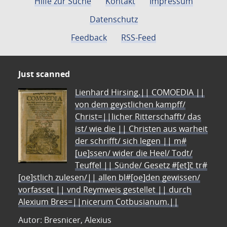
Hilfe zur Suche
Kontakt
Impressum
Datenschutz
Feedback
RSS-Feed
Just scanned
Lienhard Hirsing.|| COMOEDIA ||
von dem geystlichen kampff/
Christ=||licher Ritterschafft/ das
ist/ wie die || Christen aus warheit
der schrifft/ sich legen || m#
[ue]ssen/ wider die Heel/ Todt/
Teuffel || Sünde/ Gesetz #[et]c̃ tr#
[oe]stlich zulesen/|| allen bl#[oe]den gewissen/
vorfasset || vnd Reymweis gestellet || durch
Alexium Bres=||nicerum Cotbusianum.||
Autor: Bresnicer, Alexius