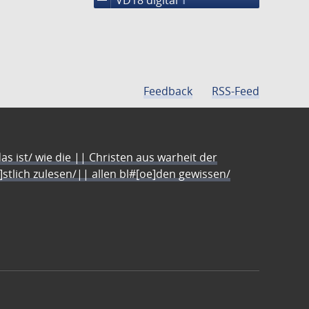
1
Feedback
RSS-Feed
s ist/ wie die || Christen aus warheit der
e]stlich zulesen/|| allen bl#[oe]den gewissen/