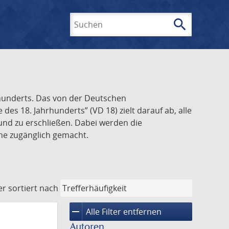
search
Suchen
rhunderts. Das von der Deutschen
s 18. Jahrhunderts” (VD 18) zielt darauf ab, alle
und zu erschließen. Dabei werden die
ine zugänglich gemacht.
er
sortiert nach
remove
Alle Filter entfernen
Autoren