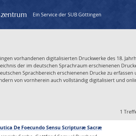
gszentrum
Ein Service der SUB Göttingen
tingen vorhandenen digitalisierten Druckwerke des 18. Jah
ichnis der im deutschen Sprachraum erschienenen Drucke de
deutschen Sprachbereich erschienenen Drucke zu erfassen 
dern von vornherein auch vollständig digitalisiert und onl
1 Treff
eutica De Foecundo Sensu Scripturæ Sacræ