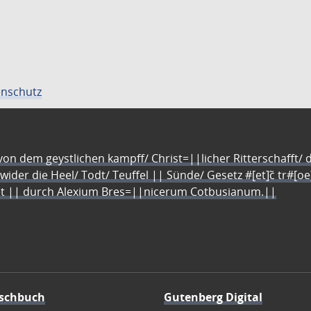
nschutz
n dem geystlichen kampff/ Christ=||licher Ritterschafft/ da
 wider die Heel/ Todt/ Teuffel || Sünde/ Gesetz #[et]c̃ tr#[o
let || durch Alexium Bres=||nicerum Cotbusianum.||
schbuch
Gutenberg Digital