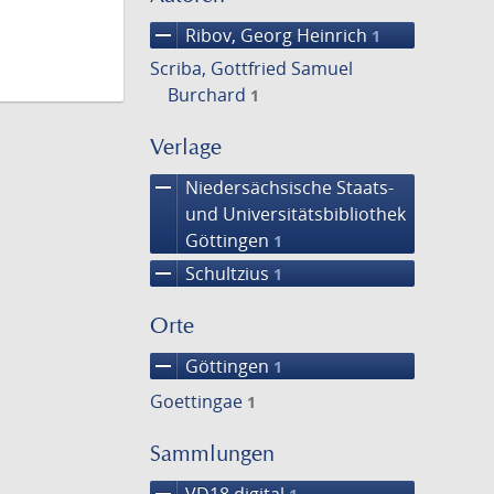
remove
Ribov, Georg Heinrich
1
Scriba, Gottfried Samuel
Burchard
1
Verlage
remove
Niedersächsische Staats-
und Universitätsbibliothek
Göttingen
1
remove
Schultzius
1
Orte
remove
Göttingen
1
Goettingae
1
Sammlungen
remove
VD18 digital