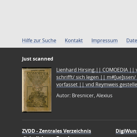
Hilfe zur Suche
Kontakt
Impressum
Date
Just scanned
Lienhard Hirsing.|| COMOEDIA || vo
schrifft/ sich legen || m#[ue]ssen/
vorfasset || vnd Reymweis gestel
Autor: Bresnicer, Alexius
ZVDD - Zentrales Verzeichnis
DigiWun