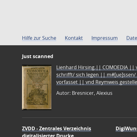
Hilfe zur Suche
Kontakt
Impressum
Date
Just scanned
Lienhard Hirsing.|| COMOEDIA || vo
schrifft/ sich legen || m#[ue]ssen/
vorfasset || vnd Reymweis gestel
Autor: Bresnicer, Alexius
ZVDD - Zentrales Verzeichnis
DigiWun
digitalisierter Drucke