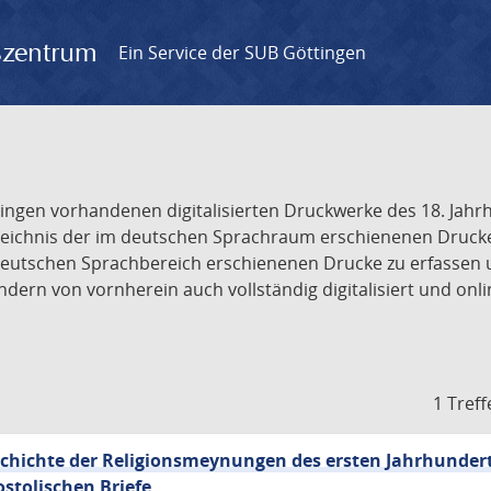
gszentrum
Ein Service der SUB Göttingen
tingen vorhandenen digitalisierten Druckwerke des 18. Jah
ichnis der im deutschen Sprachraum erschienenen Drucke de
deutschen Sprachbereich erschienenen Drucke zu erfassen 
dern von vornherein auch vollständig digitalisiert und onl
1 Treff
schichte der Religionsmeynungen des ersten Jahrhundert
stolischen Briefe