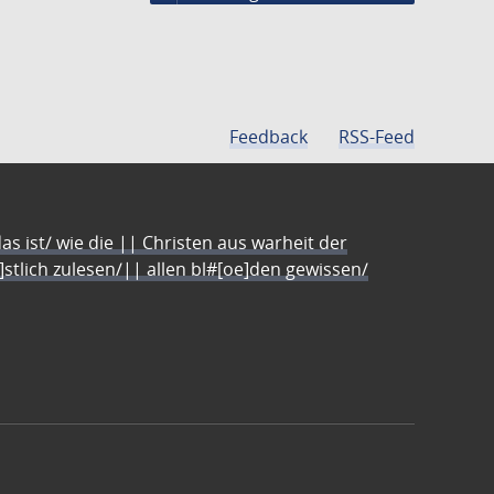
Feedback
RSS-Feed
s ist/ wie die || Christen aus warheit der
e]stlich zulesen/|| allen bl#[oe]den gewissen/