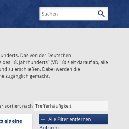
search
Suchen
rhunderts. Das von der Deutschen
s 18. Jahrhunderts” (VD 18) zielt darauf ab, alle
und zu erschließen. Dabei werden die
ine zugänglich gemacht.
er
sortiert nach
remove
Alle Filter entfernen
s als eine
Autoren