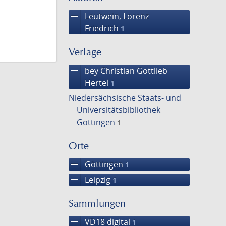
remove
Leutwein, Lorenz
Friedrich
1
Verlage
remove
bey Christian Gottlieb
Hertel
1
Niedersächsische Staats- und
Universitätsbibliothek
Göttingen
1
Orte
remove
Göttingen
1
remove
Leipzig
1
Sammlungen
remove
VD18 digital
1