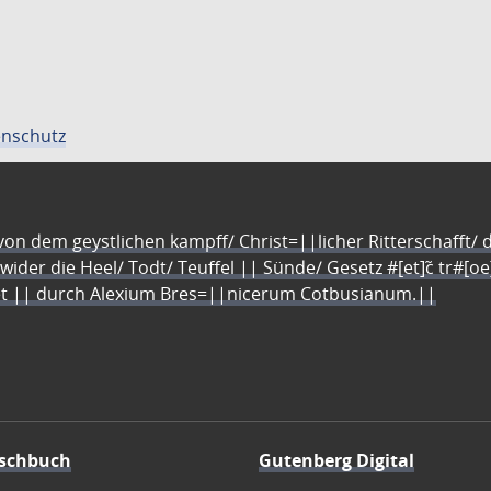
nschutz
n dem geystlichen kampff/ Christ=||licher Ritterschafft/ da
 wider die Heel/ Todt/ Teuffel || Sünde/ Gesetz #[et]c̃ tr#[o
let || durch Alexium Bres=||nicerum Cotbusianum.||
schbuch
Gutenberg Digital