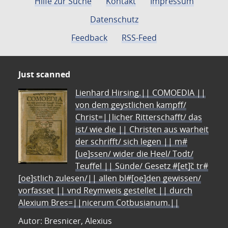
Hilfe zur Suche
Kontakt
Impressum
Datenschutz
Feedback
RSS-Feed
Just scanned
Lienhard Hirsing.|| COMOEDIA ||
von dem geystlichen kampff/
Christ=||licher Ritterschafft/ das
ist/ wie die || Christen aus warheit
der schrifft/ sich legen || m#
[ue]ssen/ wider die Heel/ Todt/
Teuffel || Sünde/ Gesetz #[et]c̃ tr#
[oe]stlich zulesen/|| allen bl#[oe]den gewissen/
vorfasset || vnd Reymweis gestellet || durch
Alexium Bres=||nicerum Cotbusianum.||
Autor: Bresnicer, Alexius