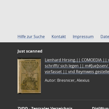
Hilfe zur Suche
Kontakt
Impressum
Date
Just scanned
Lienhard Hirsing.|| COMOEDIA || vo
schrifft/ sich legen || m#[ue]ssen/
vorfasset || vnd Reymweis gestel
Autor: Bresnicer, Alexius
ZVDD - Zentrales Verzeichnis
DigiWun