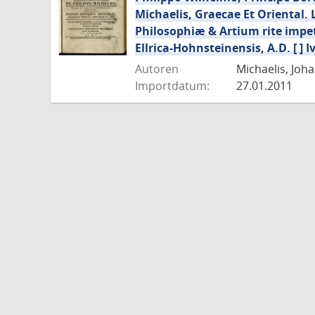
Michaelis, Graecae Et Oriental. 
Philosophiæ & Artium rite impet
Ellrica-Hohnsteinensis, A.D. [ ] Ivn
Autoren
Michaelis, Joha
Importdatum:
27.01.2011