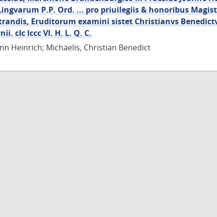
Lingvarum P.P. Ord. ... pro priuilegiis & honoribus Magist
randis, Eruditorum examini sistet Christianvs Benedictv
ii. cIc Iccc VI. H. L. Q. C.
nn Heinrich; Michaelis, Christian Benedict