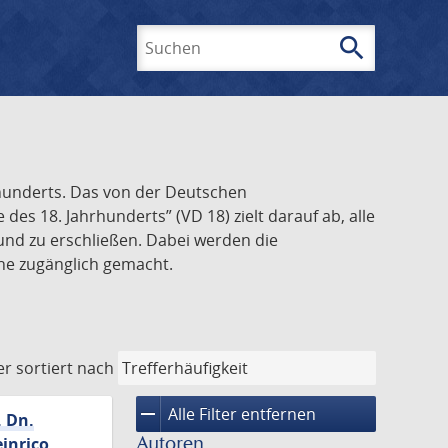
search
Suchen
rhunderts. Das von der Deutschen
s 18. Jahrhunderts” (VD 18) zielt darauf ab, alle
und zu erschließen. Dabei werden die
ine zugänglich gemacht.
er
sortiert nach
remove
Alle Filter entfernen
. Dn.
Autoren
inrico