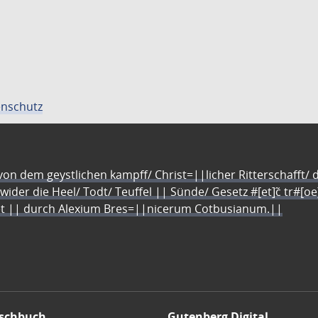
nschutz
n dem geystlichen kampff/ Christ=||licher Ritterschafft/ da
 wider die Heel/ Todt/ Teuffel || Sünde/ Gesetz #[et]c̃ tr#[o
let || durch Alexium Bres=||nicerum Cotbusianum.||
schbuch
Gutenberg Digital