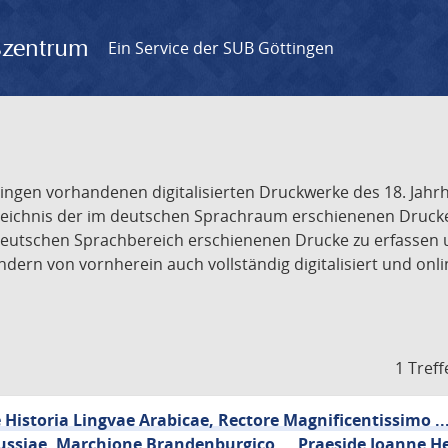
gszentrum
Ein Service der SUB Göttingen
tingen vorhandenen digitalisierten Druckwerke des 18. Jah
ichnis der im deutschen Sprachraum erschienenen Drucke de
deutschen Sprachbereich erschienenen Drucke zu erfassen 
dern von vornherein auch vollständig digitalisiert und onl
1 Treff
Historia Lingvae Arabicae, Rectore Magnificentissimo ..
ussiae, Marchione Brandenburgico ... Praeside Joanne He