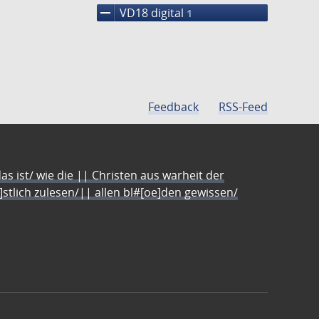
remove
VD18 digital
1
Feedback
RSS-Feed
s ist/ wie die || Christen aus warheit der
e]stlich zulesen/|| allen bl#[oe]den gewissen/