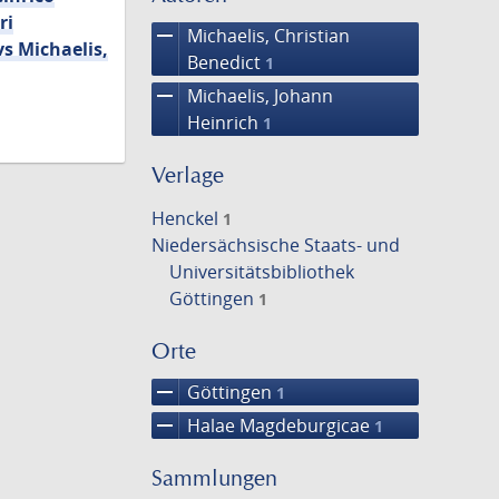
ri
remove
Michaelis, Christian
s Michaelis,
Benedict
1
remove
Michaelis, Johann
Heinrich
1
Verlage
Henckel
1
Niedersächsische Staats- und
Universitätsbibliothek
Göttingen
1
Orte
remove
Göttingen
1
remove
Halae Magdeburgicae
1
Sammlungen