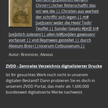
Christ=||licher Ritterschafft/ das
ist/ wie die || Christen aus warheit
der schrifft/ sich legen || m#
[ue]ssen/ wider die Heel/ Todt/
Teuffel || Sünde/ Gesetz #[et]c̃ tr#
[oe]stlich zulesen/|| allen bl#[oe]den gewissen/
vorfasset || vnd Reymweis gestellet || durch
Alexium Bres=||nicerum Cotbusianum.||
Autor: Bresnicer, Alexius
ZVDD - Zentrales Verzeichnis digitalisierter Drucke
Ist Ihr gesuchtes Werk noch nicht in unserem
digitalen Bestand? Dann probieren Sie es doch in
unserem ZVDD Portal, das mehr als 1.600.000
bundesweit digitalisierte Werke nachweist.