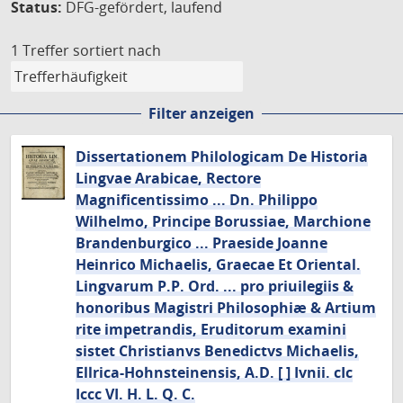
Status:
DFG-gefördert, laufend
1 Treffer
sortiert nach
Filter anzeigen
Dissertationem Philologicam De Historia
Lingvae Arabicae, Rectore
Magnificentissimo ... Dn. Philippo
Wilhelmo, Principe Borussiae, Marchione
Brandenburgico ... Praeside Joanne
Heinrico Michaelis, Graecae Et Oriental.
Lingvarum P.P. Ord. ... pro priuilegiis &
honoribus Magistri Philosophiæ & Artium
rite impetrandis, Eruditorum examini
sistet Christianvs Benedictvs Michaelis,
Ellrica-Hohnsteinensis, A.D. [ ] Ivnii. cIc
Iccc VI. H. L. Q. C.