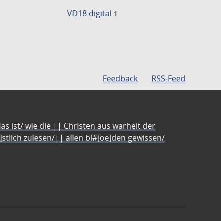
VD18 digital
1
Feedback
RSS-Feed
s ist/ wie die || Christen aus warheit der
e]stlich zulesen/|| allen bl#[oe]den gewissen/