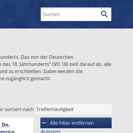
search
Suchen
rhunderts. Das von der Deutschen
s 18. Jahrhunderts” (VD 18) zielt darauf ab, alle
und zu erschließen. Dabei werden die
ine zugänglich gemacht.
er
sortiert nach
remove
Alle Filter entfernen
. Dn.
Autoren
inrico