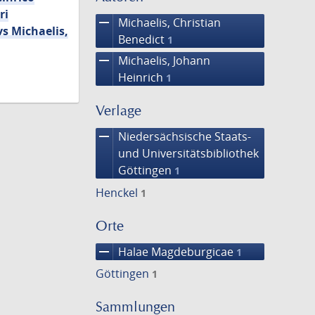
ri
remove
Michaelis, Christian
s Michaelis,
Benedict
1
remove
Michaelis, Johann
Heinrich
1
Verlage
remove
Niedersächsische Staats-
und Universitätsbibliothek
Göttingen
1
Henckel
1
Orte
remove
Halae Magdeburgicae
1
Göttingen
1
Sammlungen