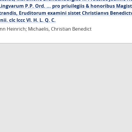
Lingvarum P.P. Ord. ... pro priuilegiis & honoribus Magist
randis, Eruditorum examini sistet Christianvs Benedictv
ii. cIc Iccc VI. H. L. Q. C.
nn Heinrich; Michaelis, Christian Benedict