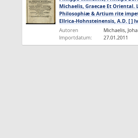
Michaelis, Graecae Et Oriental. 
Philosophiæ & Artium rite impet
Ellrica-Hohnsteinensis, A.D. [ ] Ivn
Autoren
Michaelis, Joha
Importdatum:
27.01.2011