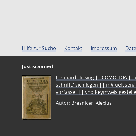
Hilfe zur Suche
Kontakt
Impressum
Date
Just scanned
Lienhard Hirsing.|| COMOEDIA || vo
schrifft/ sich legen || m#[ue]ssen/
vorfasset || vnd Reymweis gestel
Autor: Bresnicer, Alexius