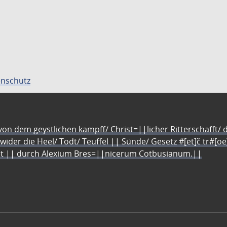
nschutz
n dem geystlichen kampff/ Christ=||licher Ritterschafft/ da
 wider die Heel/ Todt/ Teuffel || Sünde/ Gesetz #[et]c̃ tr#[o
let || durch Alexium Bres=||nicerum Cotbusianum.||