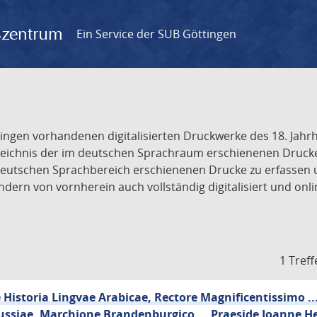
gszentrum
Ein Service der SUB Göttingen
tingen vorhandenen digitalisierten Druckwerke des 18. Jah
ichnis der im deutschen Sprachraum erschienenen Drucke de
deutschen Sprachbereich erschienenen Drucke zu erfassen 
dern von vornherein auch vollständig digitalisiert und onl
1 Treff
Historia Lingvae Arabicae, Rectore Magnificentissimo ..
ussiae, Marchione Brandenburgico ... Praeside Joanne He