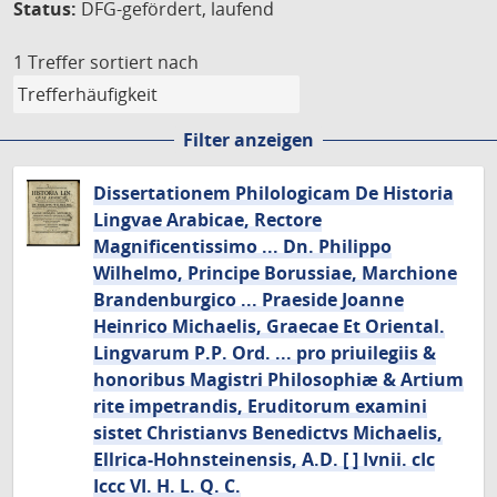
Status:
DFG-gefördert, laufend
1 Treffer
sortiert nach
Filter anzeigen
Dissertationem Philologicam De Historia
Lingvae Arabicae, Rectore
Magnificentissimo ... Dn. Philippo
Wilhelmo, Principe Borussiae, Marchione
Brandenburgico ... Praeside Joanne
Heinrico Michaelis, Graecae Et Oriental.
Lingvarum P.P. Ord. ... pro priuilegiis &
honoribus Magistri Philosophiæ & Artium
rite impetrandis, Eruditorum examini
sistet Christianvs Benedictvs Michaelis,
Ellrica-Hohnsteinensis, A.D. [ ] Ivnii. cIc
Iccc VI. H. L. Q. C.