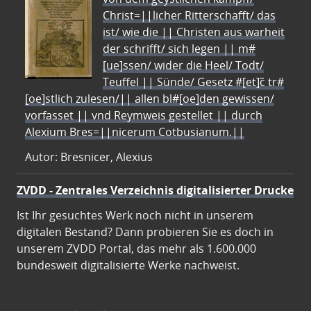
Christ=||licher Ritterschafft/ das
ist/ wie die || Christen aus warheit
der schrifft/ sich legen || m#
[ue]ssen/ wider die Heel/ Todt/
Teuffel || Sünde/ Gesetz #[et]c̃ tr#
[oe]stlich zulesen/|| allen bl#[oe]den gewissen/
vorfasset || vnd Reymweis gestellet || durch
Alexium Bres=||nicerum Cotbusianum.||
Autor: Bresnicer, Alexius
ZVDD - Zentrales Verzeichnis digitalisierter Drucke
Ist Ihr gesuchtes Werk noch nicht in unserem
digitalen Bestand? Dann probieren Sie es doch in
unserem ZVDD Portal, das mehr als 1.600.000
bundesweit digitalisierte Werke nachweist.