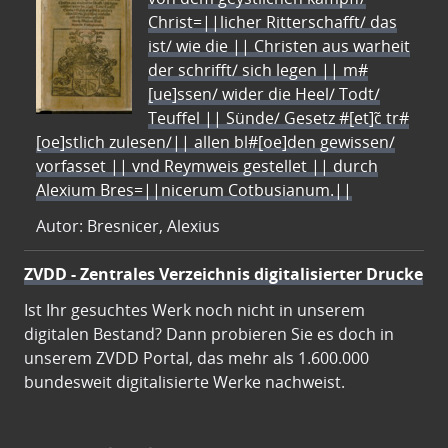
Christ=||licher Ritterschafft/ das
ist/ wie die || Christen aus warheit
der schrifft/ sich legen || m#
[ue]ssen/ wider die Heel/ Todt/
Teuffel || Sünde/ Gesetz #[et]c̃ tr#
[oe]stlich zulesen/|| allen bl#[oe]den gewissen/
vorfasset || vnd Reymweis gestellet || durch
Alexium Bres=||nicerum Cotbusianum.||
Autor: Bresnicer, Alexius
ZVDD - Zentrales Verzeichnis digitalisierter Drucke
Ist Ihr gesuchtes Werk noch nicht in unserem
digitalen Bestand? Dann probieren Sie es doch in
unserem ZVDD Portal, das mehr als 1.600.000
bundesweit digitalisierte Werke nachweist.