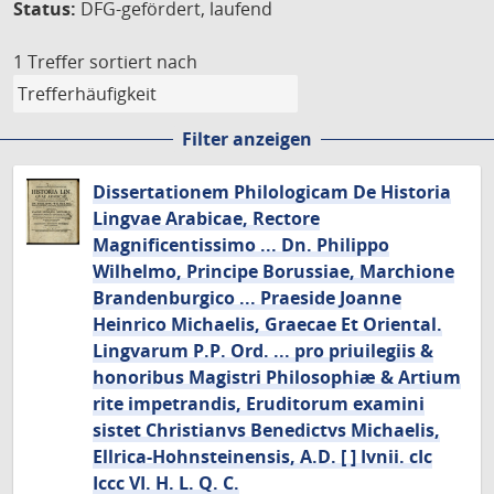
Status:
DFG-gefördert, laufend
1 Treffer
sortiert nach
Filter anzeigen
Dissertationem Philologicam De Historia
Lingvae Arabicae, Rectore
Magnificentissimo ... Dn. Philippo
Wilhelmo, Principe Borussiae, Marchione
Brandenburgico ... Praeside Joanne
Heinrico Michaelis, Graecae Et Oriental.
Lingvarum P.P. Ord. ... pro priuilegiis &
honoribus Magistri Philosophiæ & Artium
rite impetrandis, Eruditorum examini
sistet Christianvs Benedictvs Michaelis,
Ellrica-Hohnsteinensis, A.D. [ ] Ivnii. cIc
Iccc VI. H. L. Q. C.