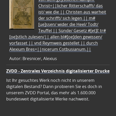
Christ=||licher Ritterschafft/ das
ist/ wie die || Christen aus warheit
der schrifft/ sich legen || m#
[ue]ssen/ wider die Heel/ Todt/
Teuffel || Sünde/ Gesetz #[et]c̃ tr#
[oe]stlich zulesen/|| allen bl#[oe]den gewissen/
vorfasset || vnd Reymweis gestellet || durch
Alexium Bres=||nicerum Cotbusianum.||
Autor: Bresnicer, Alexius
ZVDD - Zentrales Verzeichnis digitalisierter Drucke
Ist Ihr gesuchtes Werk noch nicht in unserem
digitalen Bestand? Dann probieren Sie es doch in
unserem ZVDD Portal, das mehr als 1.600.000
bundesweit digitalisierte Werke nachweist.