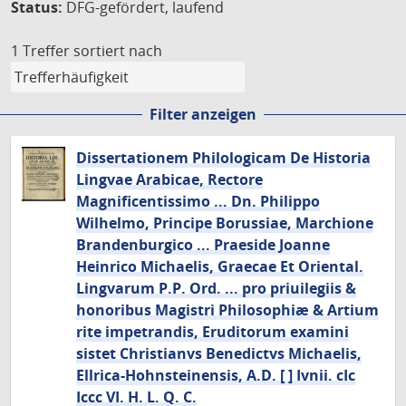
Status:
DFG-gefördert, laufend
1 Treffer
sortiert nach
Filter anzeigen
Dissertationem Philologicam De Historia
Lingvae Arabicae, Rectore
Magnificentissimo ... Dn. Philippo
Wilhelmo, Principe Borussiae, Marchione
Brandenburgico ... Praeside Joanne
Heinrico Michaelis, Graecae Et Oriental.
Lingvarum P.P. Ord. ... pro priuilegiis &
honoribus Magistri Philosophiæ & Artium
rite impetrandis, Eruditorum examini
sistet Christianvs Benedictvs Michaelis,
Ellrica-Hohnsteinensis, A.D. [ ] Ivnii. cIc
Iccc VI. H. L. Q. C.