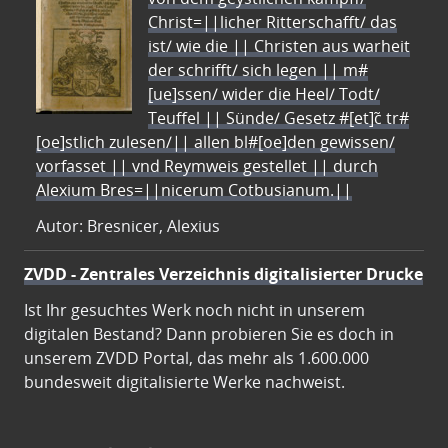
Christ=||licher Ritterschafft/ das
ist/ wie die || Christen aus warheit
der schrifft/ sich legen || m#
[ue]ssen/ wider die Heel/ Todt/
Teuffel || Sünde/ Gesetz #[et]c̃ tr#
[oe]stlich zulesen/|| allen bl#[oe]den gewissen/
vorfasset || vnd Reymweis gestellet || durch
Alexium Bres=||nicerum Cotbusianum.||
Autor: Bresnicer, Alexius
ZVDD - Zentrales Verzeichnis digitalisierter Drucke
Ist Ihr gesuchtes Werk noch nicht in unserem
digitalen Bestand? Dann probieren Sie es doch in
unserem ZVDD Portal, das mehr als 1.600.000
bundesweit digitalisierte Werke nachweist.