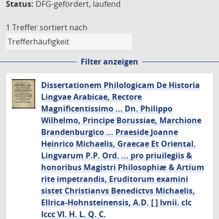
Status:
DFG-gefördert, laufend
1 Treffer
sortiert nach
Filter anzeigen
Dissertationem Philologicam De Historia
Lingvae Arabicae, Rectore
Magnificentissimo ... Dn. Philippo
Wilhelmo, Principe Borussiae, Marchione
Brandenburgico ... Praeside Joanne
Heinrico Michaelis, Graecae Et Oriental.
Lingvarum P.P. Ord. ... pro priuilegiis &
honoribus Magistri Philosophiæ & Artium
rite impetrandis, Eruditorum examini
sistet Christianvs Benedictvs Michaelis,
Ellrica-Hohnsteinensis, A.D. [ ] Ivnii. cIc
Iccc VI. H. L. Q. C.