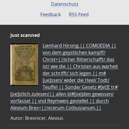
Datenschutz
Feedback
RSS-Feed
Just scanned
Lienhard Hirsing.|| COMOEDIA ||
von dem geystlichen kampff/
Christ=||licher Ritterschafft/ das
ist/ wie die || Christen aus warheit
der schrifft/ sich legen || m#
[ue]ssen/ wider die Heel/ Todt/
Teuffel || Sünde/ Gesetz #[et]c̃ tr#
[oe]stlich zulesen/|| allen bl#[oe]den gewissen/
vorfasset || vnd Reymweis gestellet || durch
Alexium Bres=||nicerum Cotbusianum.||
Autor: Bresnicer, Alexius