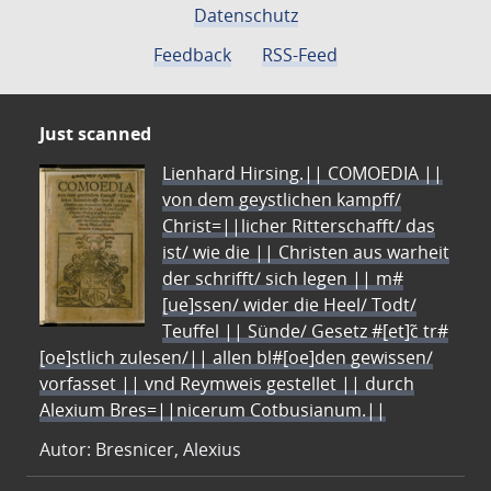
Datenschutz
Feedback
RSS-Feed
Just scanned
Lienhard Hirsing.|| COMOEDIA ||
von dem geystlichen kampff/
Christ=||licher Ritterschafft/ das
ist/ wie die || Christen aus warheit
der schrifft/ sich legen || m#
[ue]ssen/ wider die Heel/ Todt/
Teuffel || Sünde/ Gesetz #[et]c̃ tr#
[oe]stlich zulesen/|| allen bl#[oe]den gewissen/
vorfasset || vnd Reymweis gestellet || durch
Alexium Bres=||nicerum Cotbusianum.||
Autor: Bresnicer, Alexius